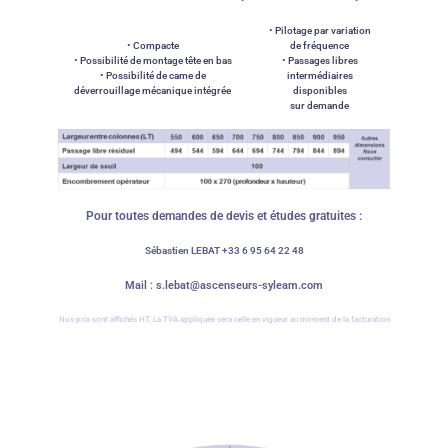
• Pilotage par variation
• Compacte
de fréquence
• Possibilité de montage tête en bas
• Passages libres
• Possibilité de came de
intermédiaires
déverrouillage mécanique intégrée
disponibles
sur demande
Pour toutes demandes de devis et études gratuites :
Sébastien LEBAT +33 6 95 64 22 48
Mail : s.lebat@ascenseurs-syleam.com
Nos prix sont affichés HT, La TVA appliquée sera celle en vigueur au moment de la facturation