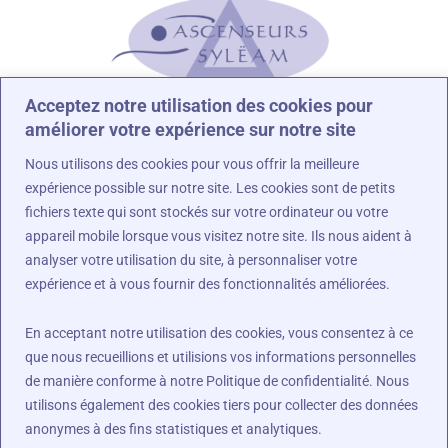
Acceptez notre utilisation des cookies pour
améliorer votre expérience sur notre site
Nous utilisons des cookies pour vous offrir la meilleure
Nous sommes à vos côtés !
expérience possible sur notre site. Les cookies sont de petits
fichiers texte qui sont stockés sur votre ordinateur ou votre
appareil mobile lorsque vous visitez notre site. Ils nous aident à
analyser votre utilisation du site, à personnaliser votre
expérience et à vous fournir des fonctionnalités améliorées.
Contact
En acceptant notre utilisation des cookies, vous consentez à ce
01.64.48.44.79
que nous recueillions et utilisions vos informations personnelles
06.95.64.22.48
de manière conforme à notre Politique de confidentialité. Nous
utilisons également des cookies tiers pour collecter des données
s.lebat@ascenseurs-syleam.fr
anonymes à des fins statistiques et analytiques.
Facebook
Linkedin
Youtube
Tiktok