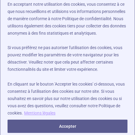
En acceptant notre utilisation des cookies, vous consentez à ce
01.64.48.44.79
que nous recueillions et utilisions vos informations personnelles
06.95.64.22.48
de manière conforme à notre Politique de confidentialité. Nous
utilisons également des cookies tiers pour collecter des données
s.lebat@ascenseurs-syleam.fr
anonymes à des fins statistiques et analytiques.
Facebook
Linkedin
Youtube
Tiktok
Si vous préférez ne pas autoriser l'utilisation des cookies, vous
pouvez modifier les paramètres de votre navigateur pour les
Légal :
désactiver. Veuillez noter que cela peut affecter certaines
fonctionnalités du site et limiter votre expérience.
Conditions générales d’utilisation
En cliquant sur le bouton 'Accepter les cookies' ci-dessous, vous
Condition convention visite technique​
consentez à l'utilisation des cookies sur notre site. Si vous
souhaitez en savoir plus sur notre utilisation des cookies ou si
Mentions légales
vous avez des questions, veuillez consulter notre Politique de
cookies.
Mentions légales
Loi SAE
Accepter
Copyright © 2026 Dépannage, réparation et maintenance ascenseurs et tous types de